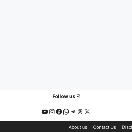
Follow us ☟
YouTube
Instagram
Facebook
WhatsApp
Telegram
Threads
X
About us
Contact Us
Disc