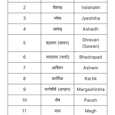
2
वैशाख
Vaishakh
3
ज्येष्ठ
Jyeshtha
4
आषाढ़
Ashadh
Shravan
5
श्रावण (सावन)
(Sawan)
6
भाद्रपद (भादो)
Bhadrapad
7
आश्विन
Ashwin
8
कार्तिक
Kartik
9
मार्गशीर्ष (अगहन)
Margashirsha
10
पौष
Paush
11
माघ
Magh