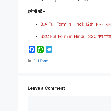
इसे भी पढ़ें –
B.A Full Form in Hindi: 12th के बाद सबसे प
SSC Full Form in Hindi | SSC क्या होता है
F
W
T
a
h
e
Categories
Full Form
c
a
l
e
t
e
b
s
g
o
A
r
o
p
a
Leave a Comment
k
p
m
Comment