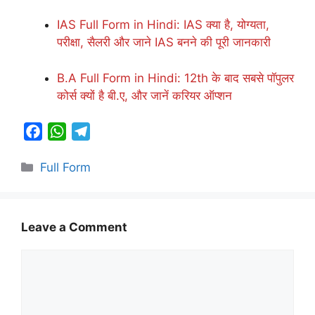
IAS Full Form in Hindi: IAS क्या है, योग्यता,
परीक्षा, सैलरी और जाने IAS बनने की पूरी जानकारी
B.A Full Form in Hindi: 12th के बाद सबसे पॉपुलर
कोर्स क्यों है बी.ए, और जानें करियर ऑप्शन
F
W
T
a
h
e
Categories
Full Form
c
a
l
e
t
e
b
s
g
o
A
r
Leave a Comment
o
p
a
Comment
k
p
m