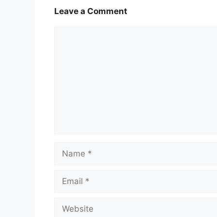
o
p
a
Leave a Comment
k
p
m
Comment
Name
Email
Website