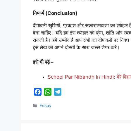
निष्कर्ष (Conclusion)
दीपावली खुशियों, प्रकाश और सकारात्मकता का त्योहार ह
देना चाहिए। यदि हम इस त्योहार को प्रेम, शांति और स्व
सकती है। हमें उम्मीद है आप सभी को दीपावली पर नि
इस लेख को अपने दोस्तों के साथ जरूर शेयर करे।
इसे भी पढ़ें –
School Par Nibandh In Hindi: मेरे विद्याल
F
W
T
a
h
e
Categories
Essay
c
a
l
e
t
e
b
s
g
o
A
r