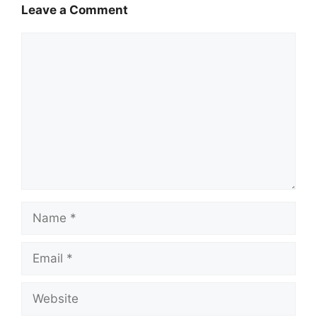
o
A
r
Leave a Comment
o
p
a
Comment
k
p
m
Name
Email
Website