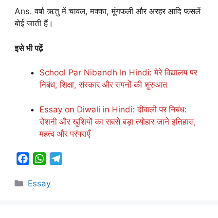
Ans. वर्षा ऋतु में चावल, मक्का, मूंगफली और अरहर आदि फसलें
बोई जाती हैं।
इसे भी पढ़ें
School Par Nibandh In Hindi: मेरे विद्यालय पर
निबंध, शिक्षा, संस्कार और सपनों की शुरुआत
Essay on Diwali in Hindi: दीवाली पर निबंध:
रोशनी और खुशियों का सबसे बड़ा त्योहार जाने इतिहास,
महत्व और परंपराएँ
F
W
T
a
h
e
Categories
Essay
c
a
l
e
t
e
b
s
g